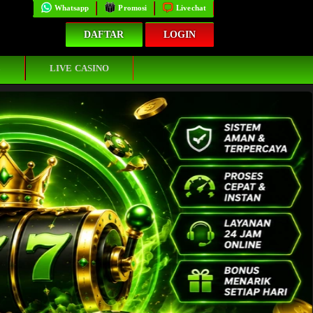
Whatsapp
Promosi
Livechat
DAFTAR
LOGIN
L
LIVE CASINO