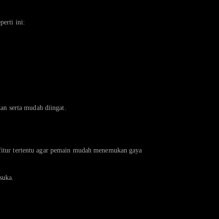
erti ini:
kan serta mudah diingat.
u fitur tertentu agar pemain mudah menemukan gaya
suka.